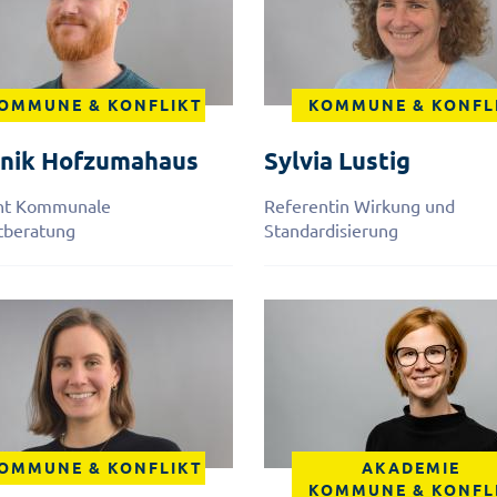
OMMUNE & KONFLIKT
KOMMUNE & KONFL
nik
Hofzumahaus
Sylvia
Lustig
nt Kommunale
Referentin Wirkung und
tberatung
Standardisierung
OMMUNE & KONFLIKT
AKADEMIE
KOMMUNE & KONFL