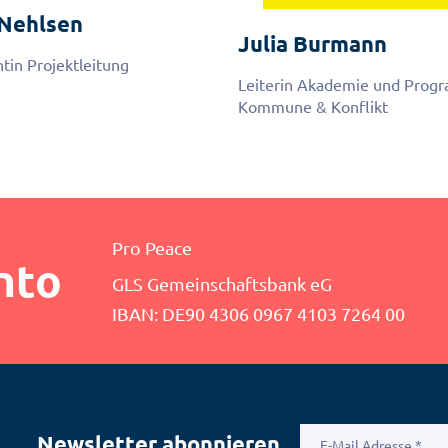
Nehlsen
Julia
Burmann
tin Projektleitung
Leiterin Akademie und Prog
Kommune & Konflikt
Pro Peace
nto
GLS Gemeinschaftsbank eG
IBAN: DE90 4306 0967 4103 7264 00
E-
Newsletter abonnieren