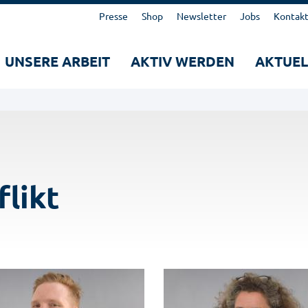
Kopfbereich
Presse
Shop
Newsletter
Jobs
Kontak
Hauptnavigation
UNSERE ARBEIT
AKTIV WERDEN
AKTUEL
Suche
Suchen
likt