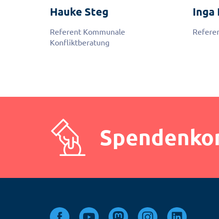
Hauke
Steg
Inga
Referent Kommunale
Referen
Konfliktberatung
Spendenko