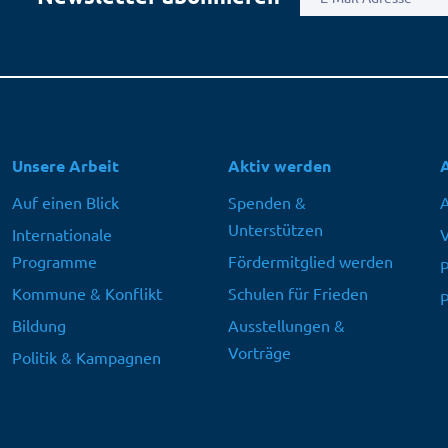
Mail
Adresse
Hauptnavigation
Unsere Arbeit
Aktiv werden
Auf einen Blick
Spenden &
A
Unterstützen
Internationale
V
Programme
Fördermitglied werden
P
Kommune & Konflikt
Schulen für Frieden
P
Bildung
Ausstellungen &
Vorträge
Politik & Kampagnen