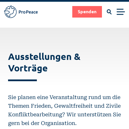
Suchen
Men
Spenden
Pro
Peace
Suche
Suchen
Direkt
|
zum
Frieden
Inhalt
Ausstellungen &
braucht
Fachleute
Vorträge
Sie planen eine Veranstaltung rund um die
Themen Frieden, Gewaltfreiheit und Zivile
Konfliktbearbeitung? Wir unterstützen Sie
gern bei der Organisation.