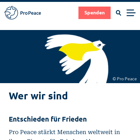
Suchen
Men
Spenden
Pro
Peace
Suche
Suchen
Direkt
|
zum
Frieden
Inhalt
braucht
Fachleute
© Pro Peace
Wer wir sind
Entschieden für Frieden
Pro Peace stärkt Menschen weltweit in