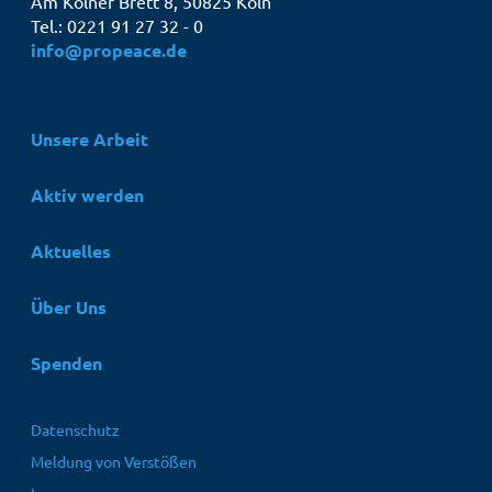
Am Kölner Brett 8, 50825 Köln
Tel.: 0221 91 27 32 - 0
info@propeace.de
Hauptnavigation
Unsere Arbeit
Aktiv werden
Aktuelles
Über Uns
Spenden
Fußbereichsmenü
Datenschutz
Meldung von Verstößen