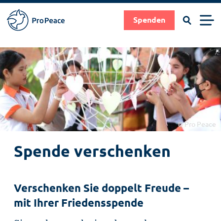
Suchen
Men
Spenden
Pro
Peace
Suche
Suchen
Direkt
|
zum
Frieden
Inhalt
braucht
Fachleute
© Pro Peace
Spende verschenken
Verschenken Sie doppelt Freude –
mit Ihrer Friedensspende