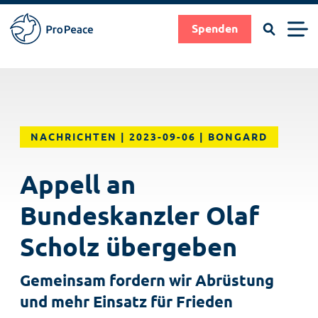
Suchen
Men
Spenden
Pro
Peace
Suche
Suchen
Direkt
|
zum
Frieden
Inhalt
braucht
NACHRICHTEN
2023-09-06
BONGARD
Fachleute
Appell an
Bundeskanzler Olaf
Scholz übergeben
Gemeinsam fordern wir Abrüstung
und mehr Einsatz für Frieden