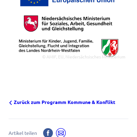
© AMIF, EU, Niedersächsisches Ministerium
©
AMIF,
EU,
Niedersächsisches
Ministerium
Zurück zum Programm Kommune & Konflikt
Auf
Per
Artikel teilen