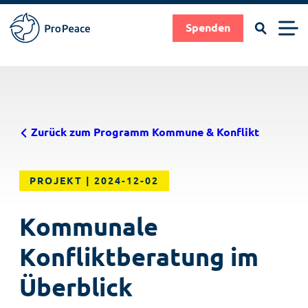
Suchen
Men
Spenden
Pro
Peace
Suche
Suchen
Direkt
|
zum
Frieden
Inhalt
braucht
Zurück zum Programm Kommune & Konflikt
Fachleute
PROJEKT
2024-12-02
Kommunale
Konfliktberatung im
Überblick