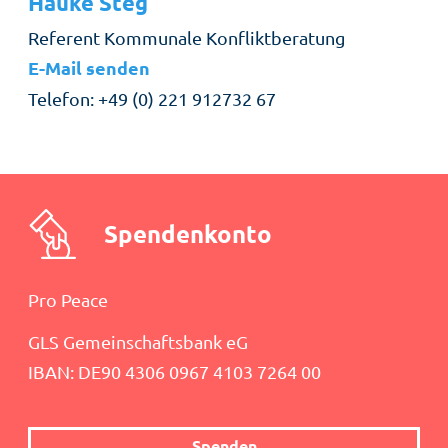
Hauke
Steg
Rolle
Referent Kommunale Konfliktberatung
E-Mail senden
Telefon
+49 (0) 221 912732 67
Spendenkonto
Pro Peace
GLS Gemeinschaftsbank eG
IBAN: DE90 4306 0967 4103 7264 00
Spenden