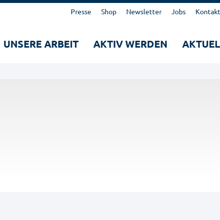
Kopfbereich
Presse
Shop
Newsletter
Jobs
Kontak
Hauptnavigation
UNSERE ARBEIT
AKTIV WERDEN
AKTUEL
Suche
Suchen