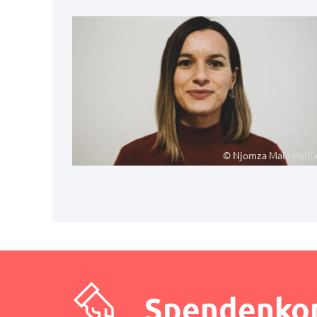
© Njomza Mala Halila
Spendenko