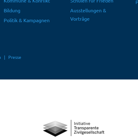
Kommune & Konflikt
Schulen für Frieden
P
Bildung
Ausstellungen &
Vorträge
Politik & Kampagnen
m
Presse