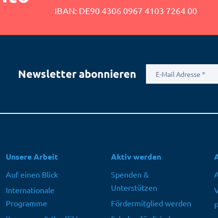
IBAN: DE90 4306 0967 4103 7264 00
E-
Newsletter abonnieren
Mail
Adresse
Hauptnavigation
Unsere Arbeit
Aktiv werden
Auf einen Blick
Spenden &
A
Unterstützen
Internationale
V
Programme
Fördermitglied werden
P