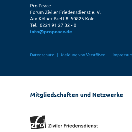
Pro Peace
Forum Ziviler Friedensdienst e. V.
Am Kölner Brett 8, 50825 Köln
Tel.: 0221 91 27 32 - 0
info@propeace.de
Fußbereichsmenü
Datenschutz
Meldung von Verstößen
Impressu
Mitgliedschaften und Netzwerke