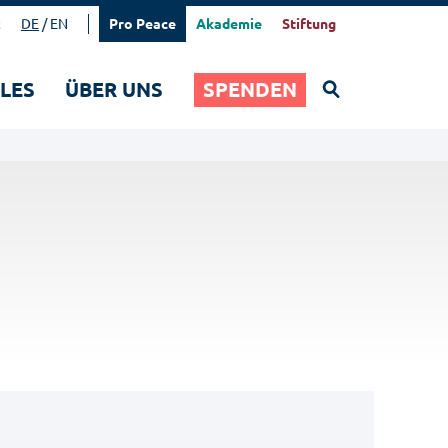
t
DE
EN
Pro Peace
Akademie
Stiftung
Suchen
LES
ÜBER UNS
SPENDEN