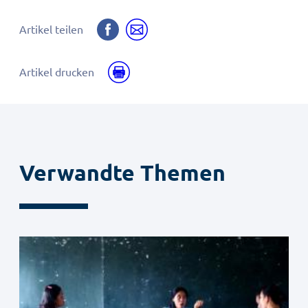
Auf
Per
Artikel teilen
Facebook
E-
teilen
Mail
Drucken
Artikel drucken
teilen
Verwandte Themen