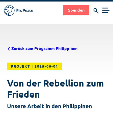
Suchen
Men
Spenden
Pro
Peace
Suche
Suchen
Direkt
|
zum
Frieden
Inhalt
braucht
Zurück zum Programm Philippinen
Fachleute
PROJEKT
2025-06-01
Von der Rebellion zum
Frieden
Unsere Arbeit in den Philippinen