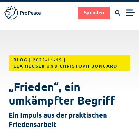
Suchen
Men
Spenden
Pro
Peace
Suche
Suchen
Direkt
|
zum
Frieden
Inhalt
braucht
BLOG
2025-11-19
LEA HEUSER UND CHRISTOPH BONGARD
Fachleute
„Frieden“, ein
umkämpfter Begriff
Ein Impuls aus der praktischen
Friedensarbeit